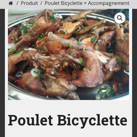
/
Produit
/
Poulet Bicyclette + Accompagnement
Bicyclette +
Accompagnement
à Lomé-Togo -
meilleur restaurant
Poulet Bicyclette
à Lomé |