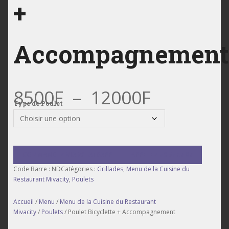
+
Restaurant Lomé-
Accompagnement
Togo #1 Meilleur
Plage
Restaurant de
8500
F
–
12000
F
Type de Poulet
de
Poulet Bicyclette +
prix :
COMMANDEZ VIA WHATSAPP
APPELEZ 70 57 57 07
Code Barre :
ND
Catégories :
Grillades
,
Menu de la Cuisine du
Accompagnement
Restaurant Mivacity
,
Poulets
8500F
Accueil
/
Menu
/
Menu de la Cuisine du Restaurant
à
Mivacity
/
Poulets
/ Poulet Bicyclette + Accompagnement
à Lomé Togo. le