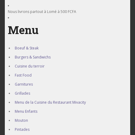
12000F
Nous livrons partout à Lomé à 500 FCFA
restaurant
Menu
Mivacity vous
Boeuf & Steak
Burgers & Sandwichs
propose les
Cuisine du terroir
Fast Food
Garnitures
Meilleurs plat de
Grillades
Menu de la Cuisine du Restaurant Mivacity
Menu Enfants
Poulet Bicyclette +
Mouton
Pintades