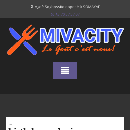
Skip
Agoè Sogbossito opposé à SOMAYAF
to
70 57 57 07
content
←