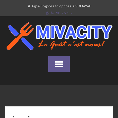
Skip
Agoè Sogbossito opposé à SOMAYAF
to
70 57 57 07
content
←