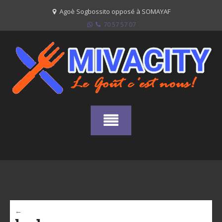
Skip
Agoè Sogbossito opposé à SOMAYAF
to
70 57 57 07
content
←