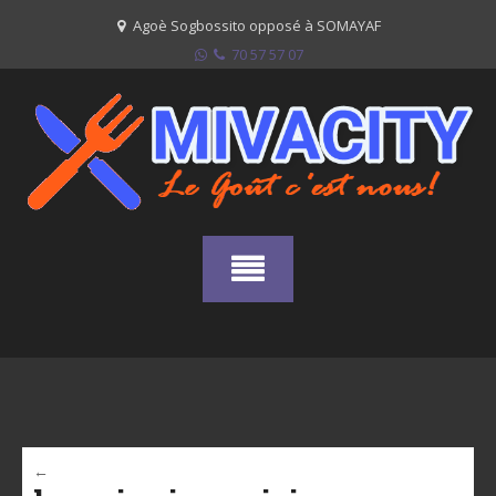
Skip
Agoè Sogbossito opposé à SOMAYAF
to
70 57 57 07
content
←