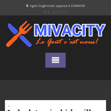
Skip
Agoè Sogbossito opposé à SOMAYAF
to
70 57 57 07
content
←